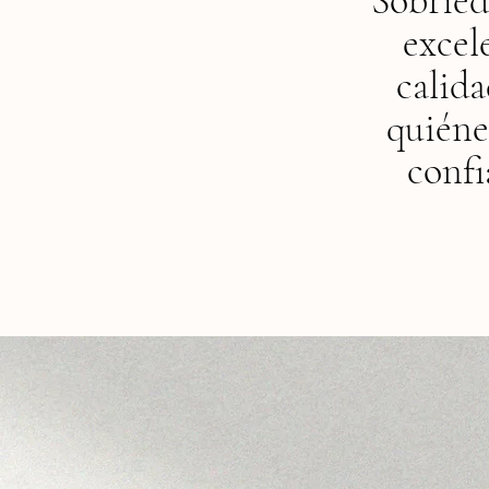
Sobrieda
excel
calid
quiéne
confi