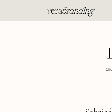
v
era
branding
Cli