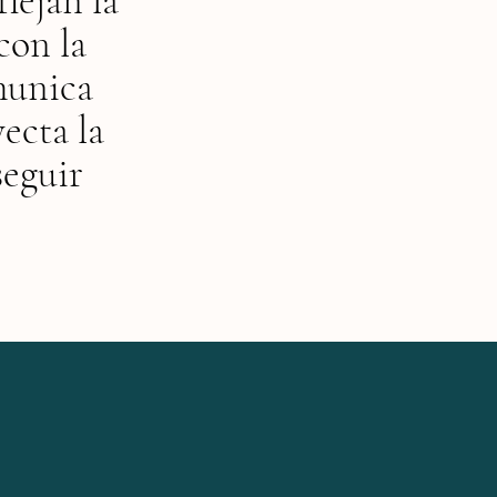
flejan la
con la
munica
ecta la
seguir